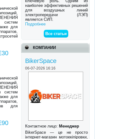
ключевую роль. Одним из
наиболее эффективных решений
нической
для воздушных линий
позиций,
электропередачи (ЛЭП)
МЕНЕНИЯ
является СИП.
я систем
Подробнее
также для
ппаратов,
Все статьи
ктросетей
КОМПАНИИ
E30
BikerSpace
06-07-2026 16:16
нической
позиций,
МЕНЕНИЯ
я систем
также для
ппаратов,
ров для
E90
Контактное лицо:
Менеджер
BikerSpace — це не просто
інтернет-магазин мотоекіпіровки,