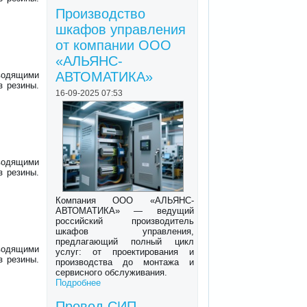
Производство
шкафов управления
от компании ООО
«АЛЬЯНС-
АВТОМАТИКА»
водящими
з резины.
16-09-2025 07:53
водящими
з резины.
Компания ООО «АЛЬЯНС-
АВТОМАТИКА» — ведущий
российский производитель
шкафов управления,
предлагающий полный цикл
водящими
услуг: от проектирования и
з резины.
производства до монтажа и
сервисного обслуживания.
Подробнее
Провод СИП