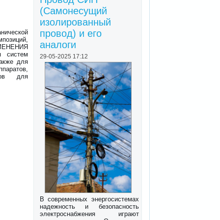
(Самонесущий
изолированный
провод) и его
нической
позиций,
аналоги
МЕНЕНИЯ
я систем
29-05-2025 17:12
также для
ппаратов,
ров для
В современных энергосистемах
надежность и безопасность
электроснабжения играют