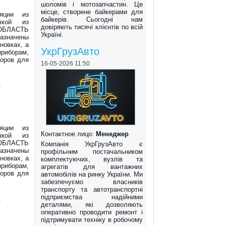
шоломів і мотозапчастин. Це
місце, створене байкерами для
яции из
байкерів. Сьогодні нам
очкой из
довіряють тисячі клієнтів по всій
. ОБЛАСТЬ
Україні.
азначены
новках, а
УкрГрузАвто
приборам,
боров для
16-05-2026 11:50
0
яции из
Контактное лицо:
Менеджер
очкой из
в ОБЛАСТЬ
Компанія УкрГрузАвто є
азначены
профільним постачальником
новках, а
комплектуючих, вузлів та
приборам,
агрегатів для вантажних
боров для
автомобілів на ринку України. Ми
забезпечуємо власників
транспорту та автотранспортні
підприємства надійними
0
деталями, які дозволяють
оперативно проводити ремонт і
підтримувати техніку в робочому