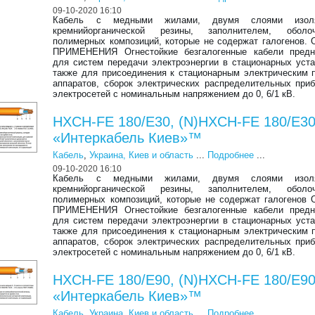
09-10-2020 16:10
​Кабель с медными жилами, двумя слоями изол
кремнийорганической резины, заполнителем, обол
полимерных композиций, которые не содержат галогенов
ПРИМЕНЕНИЯ Огнестойкие безгалогенные кабели предн
для систем передачи электроэнергии в стационарных уста
также для присоединения к стационарным электрическим 
аппаратов, сборок электрических распределительных при
электросетей с номинальным напряжением до 0, 6/1 кВ.
HXCH-FE 180/E30, (N)HXCH-FE 180/E3
«Интеркабель Киев»™
Кабель
,
Украина, Киев и область
...
Подробнее
...
09-10-2020 16:10
Кабель с медными жилами, двумя слоями изол
кремнийорганической резины, заполнителем, обол
полимерных композиций, которые не содержат галогено
ПРИМЕНЕНИЯ Огнестойкие безгалогенные кабели предн
для систем передачи электроэнергии в стационарных уста
также для присоединения к стационарным электрическим 
аппаратов, сборок электрических распределительных при
электросетей с номинальным напряжением до 0, 6/1 кВ.
HXCН-FE 180/E90, (N)HXCН-FE 180/E9
«Интеркабель Киев»™
Кабель
,
Украина, Киев и область
...
Подробнее
...