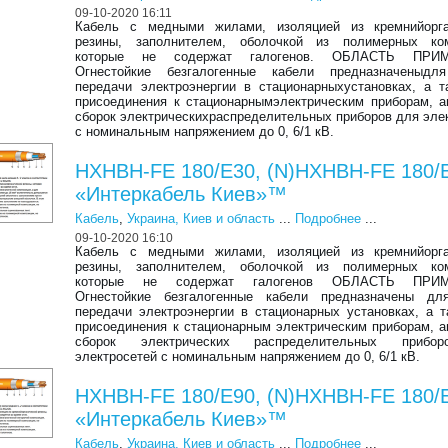
09-10-2020 16:11
Кабель с медными жилами, изоляцией из кремнийорга
резины, заполнителем, оболочкой из полимерных ком
которые не содержат галогенов. ОБЛАСТЬ ПРИ
Огнестойкие безгалогенные кабели предназначеныдл
передачи электроэнергии в стационарныхустановках, а 
присоединения к стационарнымэлектрическим приборам, а
сборок электрическихраспределительных приборов для эле
с номинальным напряжением до 0, 6/1 кВ.
HXHBH-FE 180/E30, (N)HXHBH-FE 180/
«Интеркабель Киев»™
Кабель
,
Украина, Киев и область
...
Подробнее
...
09-10-2020 16:10
​Кабель с медными жилами, изоляцией из кремнийорга
резины, заполнителем, оболочкой из полимерных ком
которые не содержат галогенов ОБЛАСТЬ ПРИ
Огнестойкие безгалогенные кабели предназначены дл
передачи электроэнергии в стационарных установках, а 
присоединения к стационарным электрическим приборам, а
сборок электрических распределительных прибо
электросетей с номинальным напряжением до 0, 6/1 кВ.
HXHBH-FE 180/E90, (N)HXHBH-FE 180/
«Интеркабель Киев»™
Кабель
,
Украина, Киев и область
...
Подробнее
...