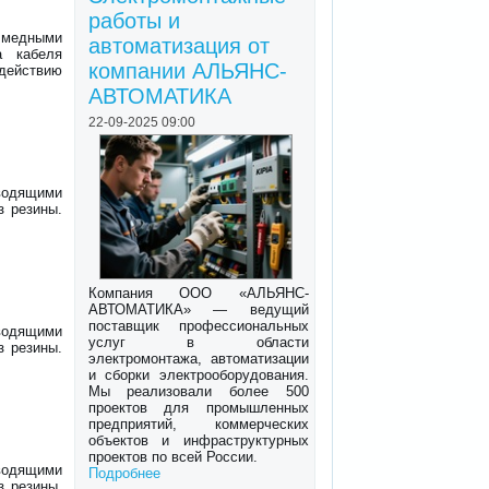
работы и
медными
автоматизация от
а кабеля
компании АЛЬЯНС-
действию
АВТОМАТИКА
22-09-2025 09:00
водящими
з резины.
Компания ООО «АЛЬЯНС-
АВТОМАТИКА» — ведущий
поставщик профессиональных
водящими
услуг в области
з резины.
электромонтажа, автоматизации
и сборки электрооборудования.
Мы реализовали более 500
проектов для промышленных
предприятий, коммерческих
объектов и инфраструктурных
проектов по всей России.
водящими
Подробнее
з резины.