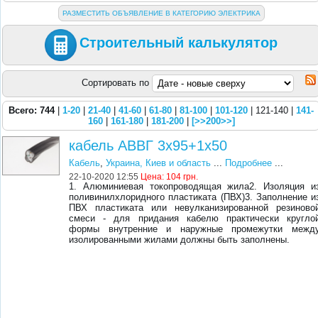
РАЗМЕСТИТЬ ОБЪЯВЛЕНИЕ В КАТЕГОРИЮ ЭЛЕКТРИКА
Строительный калькулятор
Сортировать по
Всего: 744
|
1-20
|
21-40
|
41-60
|
61-80
|
81-100
|
101-120
| 121-140 |
141-
160
|
161-180
|
181-200
|
[>>200>>]
кабель АВВГ 3х95+1х50
Кабель
,
Украина, Киев и область
...
Подробнее
...
22-10-2020 12:55
Цена:
104 грн.
1. Алюминиевая токопроводящая жила2. Изоляция и
поливинилхлоридного пластиката (ПВХ)3. Заполнение и
ПВХ пластиката или невулканизированной резиново
смеси - для придания кабелю практически кругло
формы внутренние и наружные промежутки межд
изолированными жилами должны быть заполнены.